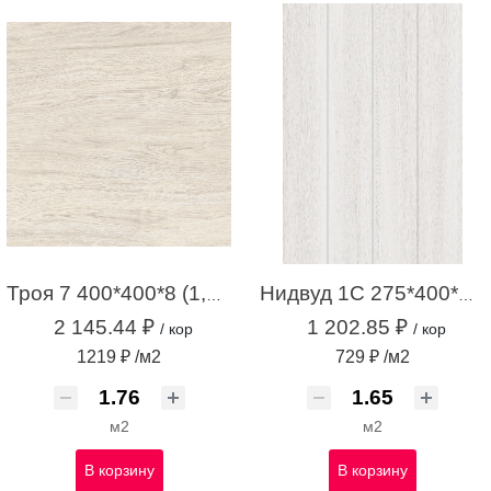
Троя 7 400*400*8 (1,76 м.кв.)
Нидвуд 1С 275*400*7,4 с1 (1,65м2 / 15шт)
2 145.44 ₽
1 202.85 ₽
/ кор
/ кор
1219 ₽ /м2
729 ₽ /м2
м2
м2
В корзину
В корзину