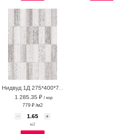
Нидвуд 1Д 275*400*7,4 серый микс (1,65м2 / 15шт)
1 285.35 ₽
/ кор
779 ₽ /м2
м2