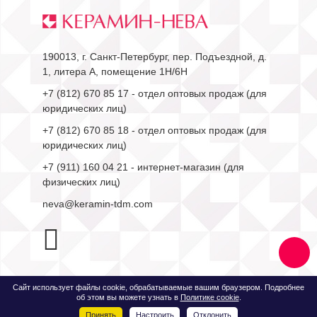
190013, г. Санкт-Петербург, пер. Подъездной, д.
1, литера А, помещение 1Н/6Н
+7 (812) 670 85 17
- отдел оптовых продаж (для
юридических лиц)
+7 (812) 670 85 18
- отдел оптовых продаж (для
юридических лиц)
+7 (911) 160 04 21
- интернет-магазин (для
физических лиц)
neva@keramin-tdm.com
Сайт использует файлы cookie, обрабатываемые вашим браузером. Подробнее
об этом вы можете узнать в
Политике cookie
.
Быстро с 1С-Битрикс
Принять
Настроить
Отклонить