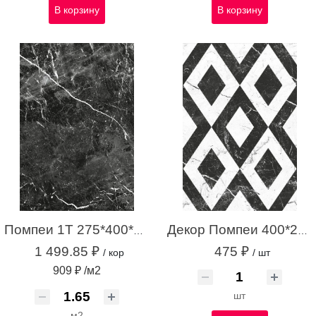
В корзину
В корзину
Помпеи 1Т 275*400*7,4 черная (1,65м2 / 15шт)
Декор Помпеи 400*275.21 (13 шт / 1уп.)
1 499.85 ₽
475 ₽
/ кор
/ шт
909 ₽ /м2
шт
м2