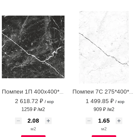
Помпеи 1П 400х400*7 НОВЫЙ (черная) (2,08 м.кв)( 1 уп-13 шт)
Помпеи 7С 275*400*7,4 белый (1,65м2 / 15шт)
2 618.72 ₽
1 499.85 ₽
/ кор
/ кор
1259 ₽ /м2
909 ₽ /м2
м2
м2