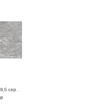
Стоунхендж 1 600*300*8,5 серый (1,98м2 / 11 шт)
ор