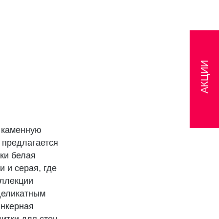
АКЦИИ
 каменную
 предлагается
ски белая
 и серая, где
оллекции
деликатным
инкерная