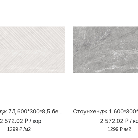
Стоунхендж 7Д 600*300*8,5 белый (1,98м2 / 11 шт)
2 572.02 ₽
2 572.02 ₽
/ кор
/ к
1299 ₽ /м2
1299 ₽ /м2