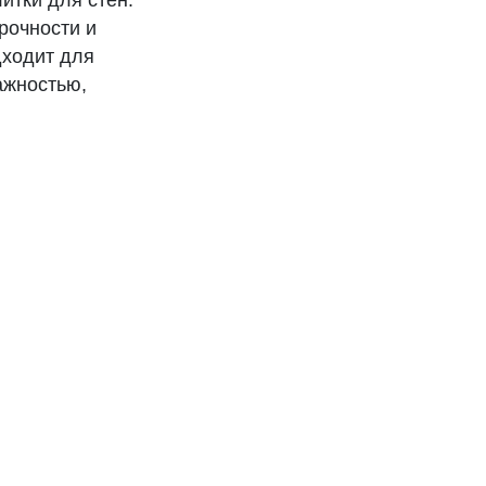
итки для стен.
рочности и
дходит для
ажностью,