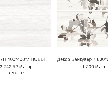
Ванкувер 7П 400*400*7 НОВЫЙ белый (2,08м2 / 13 шт)
2 743.52 ₽
1 390 ₽
/ кор
/ шт
1319 ₽ /м2