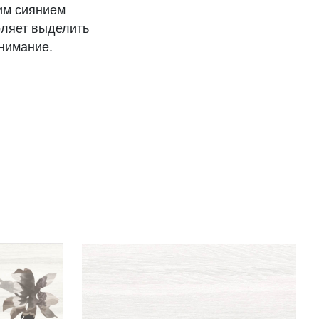
им сиянием
оляет выделить
внимание.