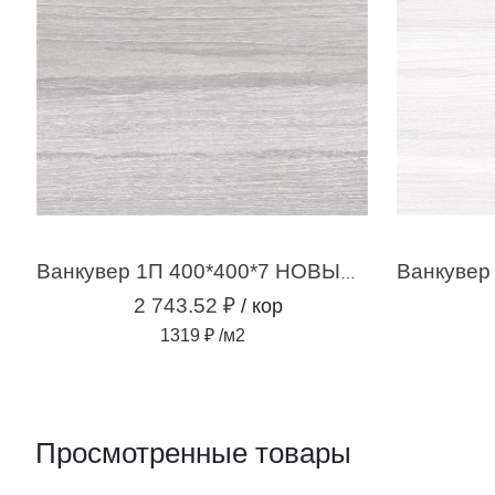
Ванкувер 1П 400*400*7 НОВЫЙ серый (2,08м2 /13 шт)
2 743.52 ₽
/ кор
1319 ₽ /м2
Просмотренные товары