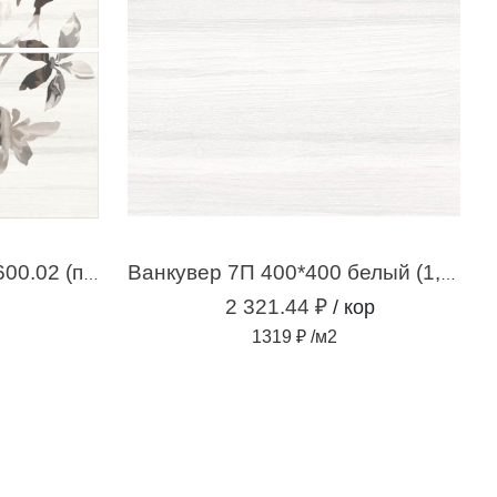
Декор Ванкувер 7 600*600.02 (панно) с1
Ванкувер 7П 400*400 белый (1,76м.кв.)
2 321.44 ₽
/ кор
1319 ₽ /м2