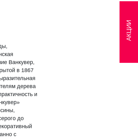
АКЦИИ
ды,
нская
ие Ванкувер,
рытой в 1867
Выразительная
ителям дерева
практичность и
нкувер»
есины,
серого до
декоративный
анно с