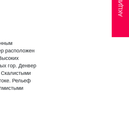
АКЦИИ
енным
ер расположен
Высоких
тых гор. Денвер
у Скалистыми
токе. Рельеф
олмистыми