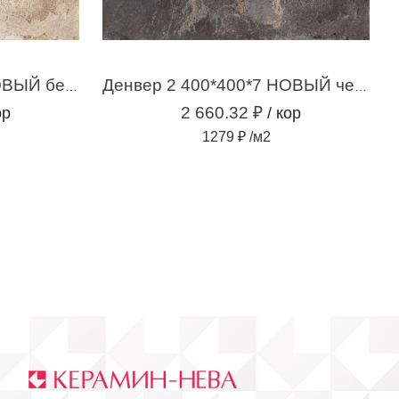
Денвер 3 400*400*7 НОВЫЙ бежевый (2,08м2 /13шт )
Денвер 2 400*400*7 НОВЫЙ черный (2,08м2 /13 шт )
2 660.32 ₽
ор
/ кор
1279 ₽ /м2