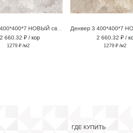
Денвер 1 400*400*7 НОВЫЙ светло-серый (2,08м2 /13 шт )
2 660.32 ₽
2 660.32 ₽
/ кор
/ к
1279 ₽ /м2
1279 ₽ /м2
ГДЕ КУПИТЬ