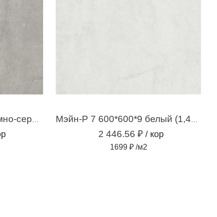
Мэйн-Р 5 600*600*9 темно-серый (1,44 м2 / 4шт)
Мэйн-Р 7 600*600*9 белый (1,44 м2 / 4шт)
2 446.56 ₽
ор
/ кор
1699 ₽ /м2