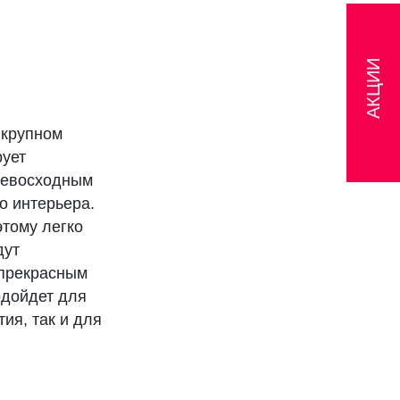
АКЦИИ
 крупном
рует
превосходным
о интерьера.
этому легко
дут
 прекрасным
одойдет для
ия, так и для