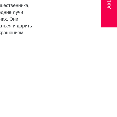
АКЦИИ
шественника,
едние лучи
нах. Они
аться и дарить
украшением