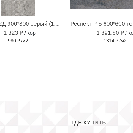
Самум-Р 2Д 900*300 серый (1,35 м.кв.)
1 323 ₽
1 891.80 ₽
/ кор
/ к
980 ₽ /м2
1314 ₽ /м2
ГДЕ КУПИТЬ