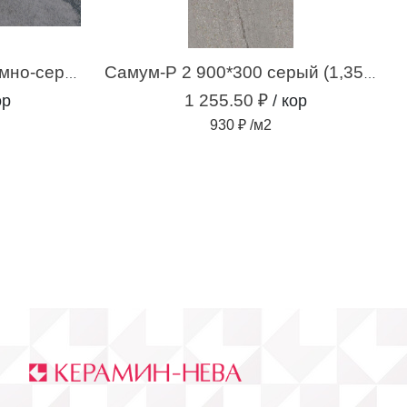
Респект-Р 5 600*600 темно-серый (1,44 м.кв.)
Самум-Р 2 900*300 серый (1,35 м.кв.)
1 255.50 ₽
ор
/ кор
930 ₽ /м2