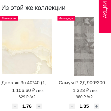
АКЦИИ
Из этой же коллекции
Ликвидация
Ликвидация
Дежавю 3п 40*40 (1,76м.кв.)
Самум-Р 2Д 900*300 серый (1,35 м.кв.)
1 106.60 ₽
1 323 ₽
/ кор
/ кор
629 ₽ /м2
980 ₽ /м2