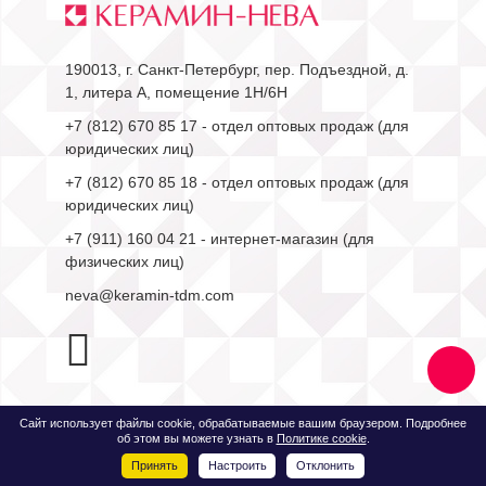
190013, г. Санкт-Петербург, пер. Подъездной, д.
1, литера А, помещение 1Н/6Н
+7 (812) 670 85 17
- отдел оптовых продаж (для
юридических лиц)
+7 (812) 670 85 18
- отдел оптовых продаж (для
юридических лиц)
+7 (911) 160 04 21
- интернет-магазин (для
физических лиц)
neva@keramin-tdm.com
Сайт использует файлы cookie, обрабатываемые вашим браузером. Подробнее
об этом вы можете узнать в
Политике cookie
.
Быстро с 1С-Битрикс
Принять
Настроить
Отклонить