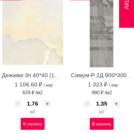
Дежавю 3п 40*40 (1,76м.кв.)
Самум-Р 2Д 900*300 серый (1,35 м.кв.)
1 106.60 ₽
1 323 ₽
/ кор
/ кор
629 ₽ /м2
980 ₽ /м2
м2
м2
В корзину
В корзину