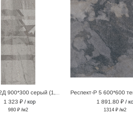
Самум-Р 2Д 900*300 серый (1,35 м.кв.)
1 323 ₽
1 891.80 ₽
/ кор
/ к
980 ₽ /м2
1314 ₽ /м2