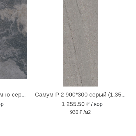
Респект-Р 5 600*600 темно-серый (1,44 м.кв.)
Самум-Р 2 900*300 серый (1,35 м.кв.)
1 255.50 ₽
ор
/ кор
930 ₽ /м2