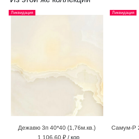
Ликвидация
Ликвидация
Дежавю 3п 40*40 (1,76м.кв.)
1 106.60 ₽
/ кор