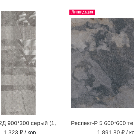
Ликвидация
Самум-Р 2Д 900*300 серый (1,35 м.кв.)
1 323 ₽
1 891.80 ₽
/ кор
/ к