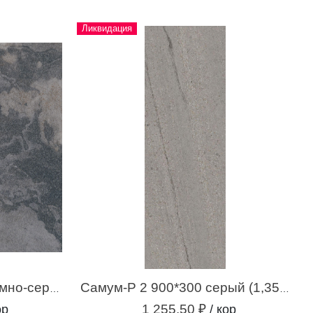
Ликвидация
Респект-Р 5 600*600 темно-серый (1,44 м.кв.)
Самум-Р 2 900*300 серый (1,35 м.кв.)
1 255.50 ₽
ор
/ кор