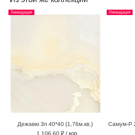
Ликвидация
Ликвидация
Дежавю 3п 40*40 (1,76м.кв.)
1 106.60 ₽
/ кор