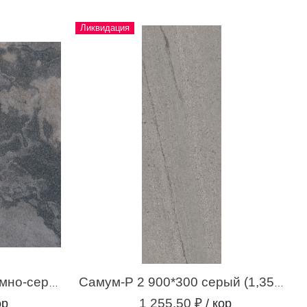
Ликвидация
Респект-Р 5 600*600 темно-серый (1,44 м.кв.)
Самум-Р 2 900*300 серый (1,35 м.кв.)
1 255.50 ₽
ор
/ кор