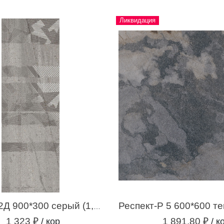
Ликвидация
Самум-Р 2Д 900*300 серый (1,35 м.кв.)
1 323 ₽
1 891.80 ₽
/ кор
/ к