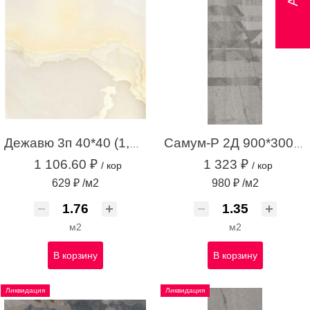
Дежавю 3п 40*40 (1,76м.кв.)
Самум-Р 2Д 900*300 серый (1,35 м.кв.)
1 106.60 ₽
1 323 ₽
/ кор
/ кор
629 ₽ /м2
980 ₽ /м2
м2
м2
В корзину
В корзину
Ликвидация
Ликвидация