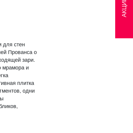
АКЦИИ
и для стен
ей Прованса о
сходящей зари.
о мрамора и
гка
тивная плитка
гментов, одни
ты
бликов,