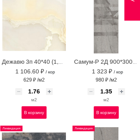
Дежавю 3п 40*40 (1,76м.кв.)
Самум-Р 2Д 900*300 серый (1,35 м.кв.)
1 106.60 ₽
1 323 ₽
/ кор
/ кор
629 ₽ /м2
980 ₽ /м2
м2
м2
В корзину
В корзину
Ликвидация
Ликвидация