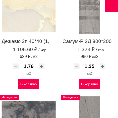
Дежавю 3п 40*40 (1,76м.кв.)
Самум-Р 2Д 900*300 серый (1,35 м.кв.)
1 106.60 ₽
1 323 ₽
/ кор
/ кор
629 ₽ /м2
980 ₽ /м2
м2
м2
В корзину
В корзину
Ликвидация
Ликвидация