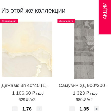
АКЦИИ
Из этой же коллекции
Ликвидация
Ликвидация
Дежавю 3п 40*40 (1,76м.кв.)
Самум-Р 2Д 900*300 серый (1,35 м.кв.)
1 106.60 ₽
1 323 ₽
/ кор
/ кор
629 ₽ /м2
980 ₽ /м2