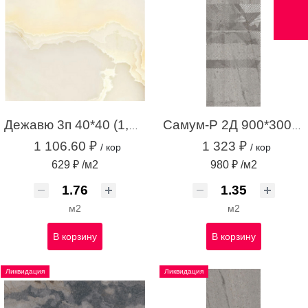
Дежавю 3п 40*40 (1,76м.кв.)
Самум-Р 2Д 900*300 серый (1,35 м.кв.)
1 106.60 ₽
1 323 ₽
/ кор
/ кор
629 ₽ /м2
980 ₽ /м2
м2
м2
В корзину
В корзину
Ликвидация
Ликвидация