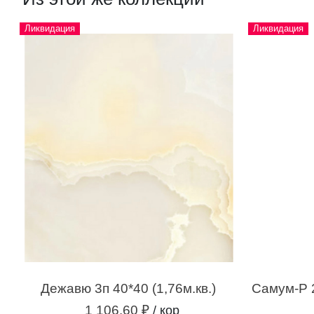
Ликвидация
Ликвидация
Дежавю 3п 40*40 (1,76м.кв.)
1 106.60 ₽
/ кор