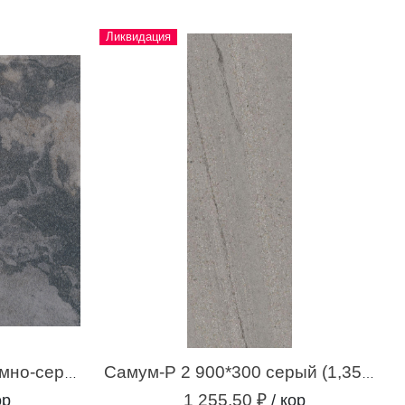
Ликвидация
Респект-Р 5 600*600 темно-серый (1,44 м.кв.)
Самум-Р 2 900*300 серый (1,35 м.кв.)
1 255.50 ₽
ор
/ кор