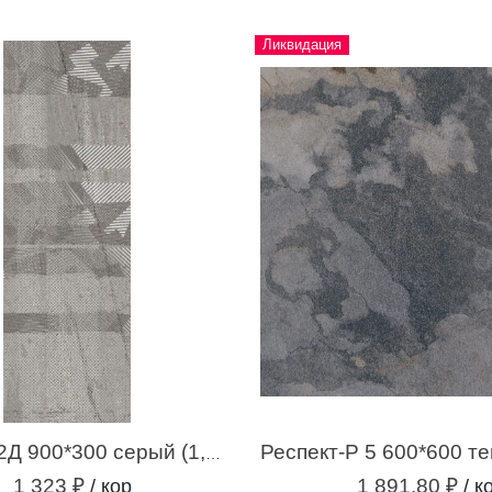
Ликвидация
Самум-Р 2Д 900*300 серый (1,35 м.кв.)
1 323 ₽
1 891.80 ₽
/ кор
/ к