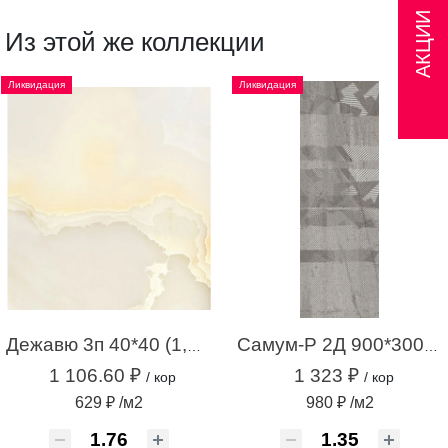
АКЦИИ
Из этой же коллекции
Ликвидация
Ликвидация
Дежавю 3п 40*40 (1,76м.кв.)
Самум-Р 2Д 900*300 серый (1,35 м.кв.)
1 106.60 ₽
1 323 ₽
/ кор
/ кор
629 ₽ /м2
980 ₽ /м2