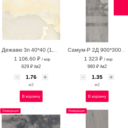
Дежавю 3п 40*40 (1,76м.кв.)
Самум-Р 2Д 900*300 серый (1,35 м.кв.)
1 106.60 ₽
1 323 ₽
/ кор
/ кор
629 ₽ /м2
980 ₽ /м2
м2
м2
В корзину
В корзину
Ликвидация
Ликвидация