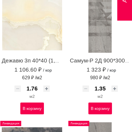
Дежавю 3п 40*40 (1,76м.кв.)
Самум-Р 2Д 900*300 серый (1,35 м.кв.)
1 106.60 ₽
1 323 ₽
/ кор
/ кор
629 ₽ /м2
980 ₽ /м2
м2
м2
В корзину
В корзину
Ликвидация
Ликвидация