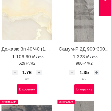
Дежавю 3п 40*40 (1,76м.кв.)
Самум-Р 2Д 900*300 серый (1,35 м.кв.)
1 106.60 ₽
1 323 ₽
/ кор
/ кор
629 ₽ /м2
980 ₽ /м2
м2
м2
В корзину
В корзину
Ликвидация
Ликвидация