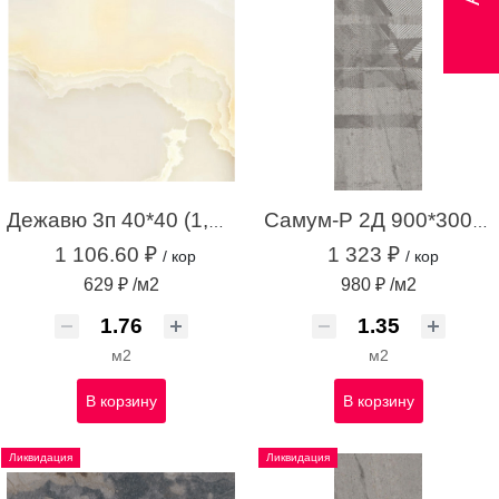
Дежавю 3п 40*40 (1,76м.кв.)
Самум-Р 2Д 900*300 серый (1,35 м.кв.)
1 106.60 ₽
1 323 ₽
/ кор
/ кор
629 ₽ /м2
980 ₽ /м2
м2
м2
В корзину
В корзину
Ликвидация
Ликвидация