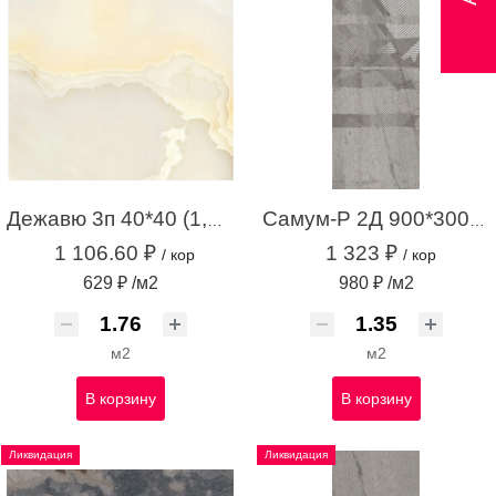
Дежавю 3п 40*40 (1,76м.кв.)
Самум-Р 2Д 900*300 серый (1,35 м.кв.)
1 106.60 ₽
1 323 ₽
/ кор
/ кор
629 ₽ /м2
980 ₽ /м2
м2
м2
В корзину
В корзину
Ликвидация
Ликвидация