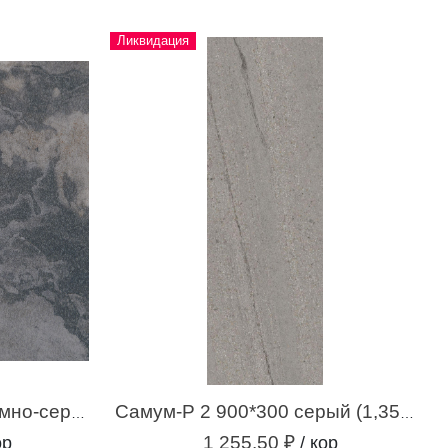
Ликвидация
Респект-Р 5 600*600 темно-серый (1,44 м.кв.)
Самум-Р 2 900*300 серый (1,35 м.кв.)
1 255.50 ₽
ор
/ кор