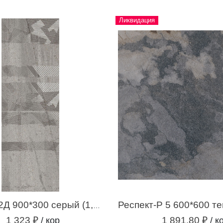
Ликвидация
Самум-Р 2Д 900*300 серый (1,35 м.кв.)
1 323 ₽
1 891.80 ₽
/ кор
/ к