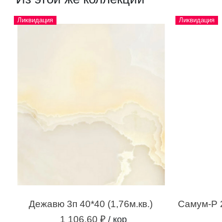
Ликвидация
Ликвидация
Дежавю 3п 40*40 (1,76м.кв.)
1 106.60 ₽
/ кор