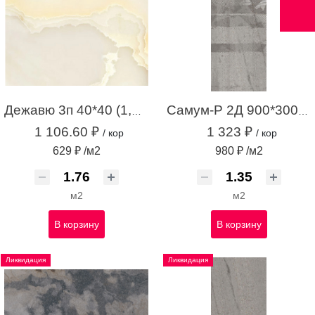
Дежавю 3п 40*40 (1,76м.кв.)
Самум-Р 2Д 900*300 серый (1,35 м.кв.)
1 106.60 ₽
1 323 ₽
/ кор
/ кор
629 ₽ /м2
980 ₽ /м2
м2
м2
В корзину
В корзину
Ликвидация
Ликвидация