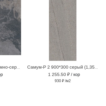
Респект-Р 5 600*600 темно-серый (1,44 м.кв.)
Самум-Р 2 900*300 серый (1,35 м.кв.)
1 255.50 ₽
ор
/ кор
930 ₽ /м2