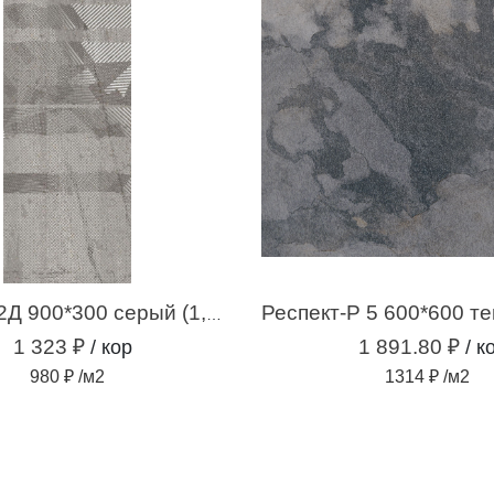
Самум-Р 2Д 900*300 серый (1,35 м.кв.)
1 323 ₽
1 891.80 ₽
/ кор
/ к
980 ₽ /м2
1314 ₽ /м2