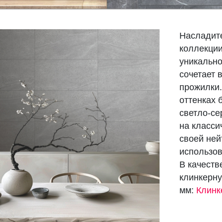
Насладит
коллекции
уникально
сочетает 
прожилки.
оттенках 
светло-се
на класси
своей ней
использо
В качеств
клинкерну
мм:
Клинк