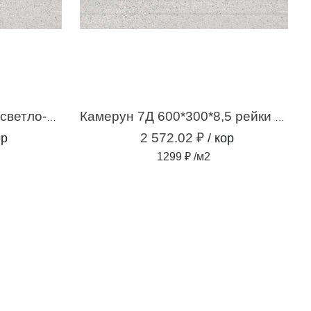
Камерун 7 600*300*8,5 светло-серая (1,98м2 / 11шт)
Камерун 7Д 600*300*8,5 рейки светло-серая (1,98м2 / 11шт)
2 572.02 ₽
ор
/ кор
1299 ₽ /м2