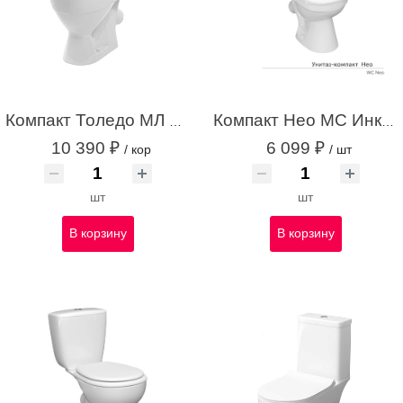
Компакт Толедо МЛ Инкоэр дв/сл белый с1
Компакт Нео МС Инкоэр-Б1 од/сл белый с1
10 390 ₽
6 099 ₽
/ кор
/ шт
шт
шт
В корзину
В корзину