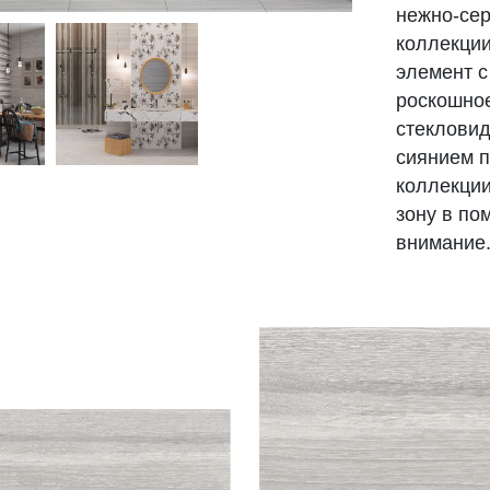
нежно-сер
коллекции
элемент с
роскошное
стекловид
сиянием 
коллекции
зону в по
внимание