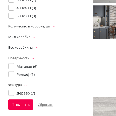
400x400 (
3
)
600x300 (
3
)
Количество в коробке, шт
М2 в коробке
Вес коробки, кг
Поверхность
Матовая (
6
)
Рельеф (
1
)
Фактура
Дерево (
7
)