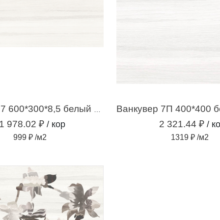
Ванкувер 7 600*300*8,5 белый (1,98м2 / 11шт)
1 978.02 ₽
2 321.44 ₽
/ кор
/ к
999 ₽ /м2
1319 ₽ /м2