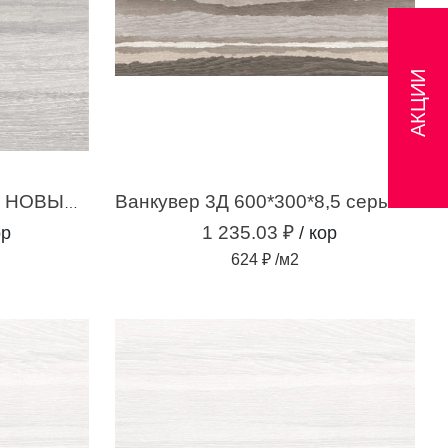
АКЦИИ
Ванкувер 1П 400*400*7 НОВЫЙ серый (2,08м2 /13 шт)
Ванкувер 3Д 600*300*8,5 серый (1,98м2 / 11шт)
1 235.03 ₽
ор
/ кор
624 ₽ /м2