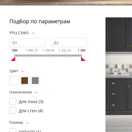
Подбор по параметрам
РРЦ СЗФО
999
1 096.75
1 194.50
1 292.25
1 390
Цвет
Назначение
Для пола (
3
)
Для стен (
4
)
Размер
600x600 (
1
)