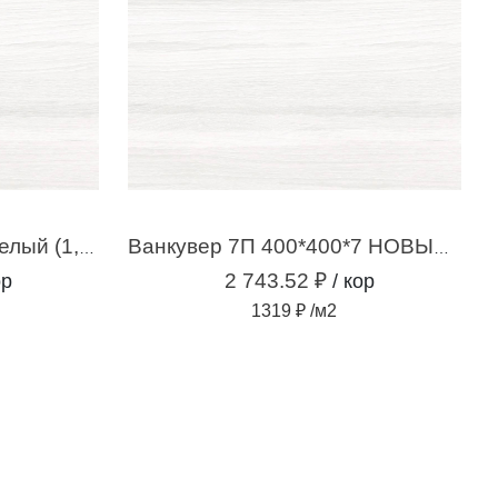
Ванкувер 7П 400*400 белый (1,76м.кв.)
Ванкувер 7П 400*400*7 НОВЫЙ белый (2,08м2 / 13 шт)
2 743.52 ₽
ор
/ кор
1319 ₽ /м2