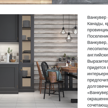
Ванкувер 
Канады, к
провинции
Поселение
Ванкувер,
лесопилки
английск
Выразител
придется 
интерьерн
предпочит
долговечн
«Ванкувер
окрашенн
сочетающе