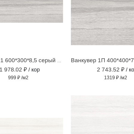
Ванкувер 1 600*300*8,5 серый (1,98м2 / 11шт)
1 978.02 ₽
2 743.52 ₽
/ кор
/ к
999 ₽ /м2
1319 ₽ /м2