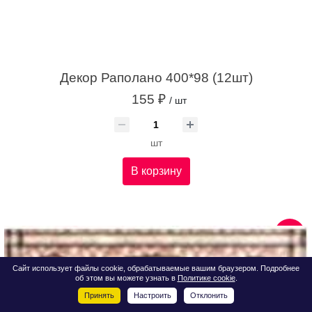
Декор Раполано 400*98 (12шт)
155 ₽
/ шт
шт
В корзину
Сайт использует файлы cookie, обрабатываемые вашим браузером. Подробнее
об этом вы можете узнать в
Политике cookie
.
Принять
Настроить
Отклонить